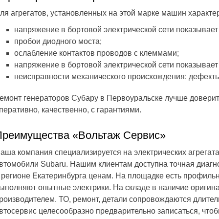
ля агрегатов, установленных на этой марке машин характе
напряжение в бортовой электрической сети показывает
пробои диодного моста;
ослабление контактов проводов с клеммами;
напряжение в бортовой электрической сети показывает
неисправности механического происхождения: дефекты 
емонт генераторов Субару в Первоуральске лучше доверит
перативно, качественно, с гарантиями.
Преимущества «Вольтаж Сервис»
аша компания специализируется на электрических агрегат
втомобили Subaru. Нашим клиентам доступна точная диагн
 регионе Екатеринбурга ценам. На площадке есть профиль
ыполняют опытные электрики. На складе в наличие оригин
роизводителем. ТО, ремонт, детали сопровождаются длите
втосервис целесообразно предварительно записаться, чтоб