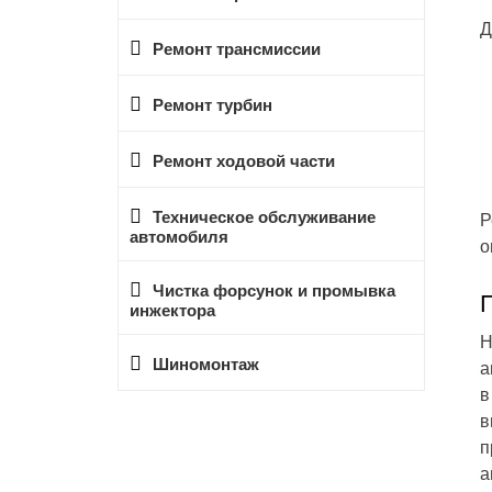
Д
Ремонт трансмиссии
Ремонт турбин
Ремонт ходовой части
Техническое обслуживание
Р
автомобиля
о
Чистка форсунок и промывка
инжектора
Н
Шиномонтаж
а
в
в
п
а